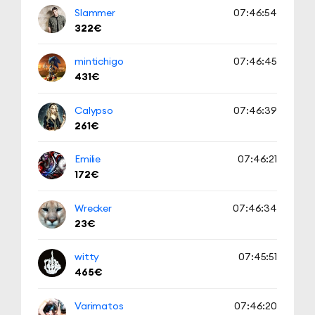
322€
mintichigo
07:46:45
431€
Calypso
07:46:39
261€
Emilie
07:46:21
172€
Wrecker
07:46:34
23€
witty
07:45:51
465€
Varimatos
07:46:20
135€