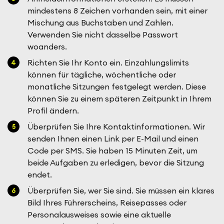
Mischung aus Buchstaben und Zahlen.
Verwenden Sie nicht dasselbe Passwort
woanders.
Richten Sie Ihr Konto ein. Einzahlungslimits
können für tägliche, wöchentliche oder
monatliche Sitzungen festgelegt werden. Diese
können Sie zu einem späteren Zeitpunkt in Ihrem
Profil ändern.
Überprüfen Sie Ihre Kontaktinformationen. Wir
senden Ihnen einen Link per E-Mail und einen
Code per SMS. Sie haben 15 Minuten Zeit, um
beide Aufgaben zu erledigen, bevor die Sitzung
endet.
Überprüfen Sie, wer Sie sind. Sie müssen ein klares
Bild Ihres Führerscheins, Reisepasses oder
Personalausweises sowie eine aktuelle
Stromrechnung oder einen Kontoauszug