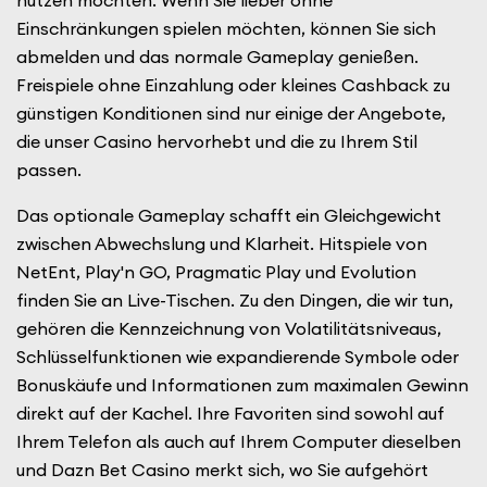
Einschränkungen spielen möchten, können Sie sich
abmelden und das normale Gameplay genießen.
Freispiele ohne Einzahlung oder kleines Cashback zu
günstigen Konditionen sind nur einige der Angebote,
die unser Casino hervorhebt und die zu Ihrem Stil
passen.
Das optionale Gameplay schafft ein Gleichgewicht
zwischen Abwechslung und Klarheit. Hitspiele von
NetEnt, Play'n GO, Pragmatic Play und Evolution
finden Sie an Live-Tischen. Zu den Dingen, die wir tun,
gehören die Kennzeichnung von Volatilitätsniveaus,
Schlüsselfunktionen wie expandierende Symbole oder
Bonuskäufe und Informationen zum maximalen Gewinn
direkt auf der Kachel. Ihre Favoriten sind sowohl auf
Ihrem Telefon als auch auf Ihrem Computer dieselben
und Dazn Bet Casino merkt sich, wo Sie aufgehört
haben, sodass Sie sofort wieder mit dem Lesen