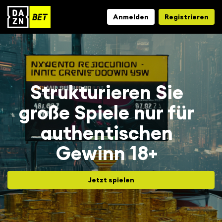
Anmelden
Registrieren
Strukturieren Sie
große Spiele nur für
authentischen
Gewinn 18+
Jetzt spielen