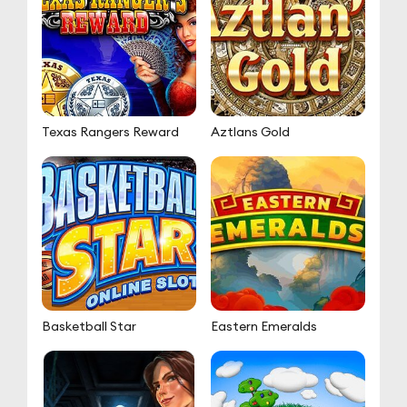
VIP-Levels und besondere Vorteile
Sicherheit auf unserer Plattform: Sichere
Zahlungen und Spielerschutz
Verantwortungsvolles Spielen: Grenzen,
Texas Rangers Reward
Aztlans Gold
Risikokontrolle und eine 18+-Richtlinie
Praktische Grenzen, die Sie festlegen und
jederzeit ändern können
Kontoeinrichtung und Best Practices
Basketball Star
Eastern Emeralds