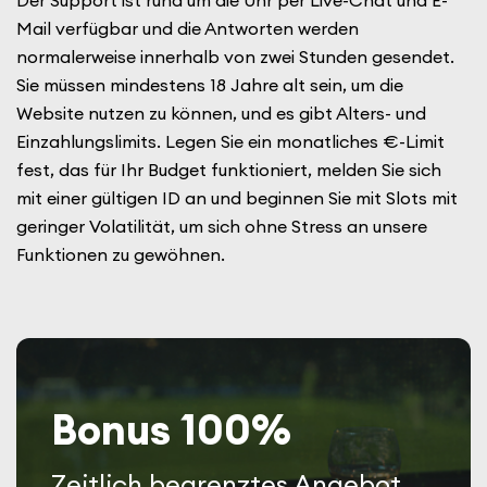
Mail verfügbar und die Antworten werden
normalerweise innerhalb von zwei Stunden gesendet.
Sie müssen mindestens 18 Jahre alt sein, um die
Website nutzen zu können, und es gibt Alters- und
Einzahlungslimits. Legen Sie ein monatliches €-Limit
fest, das für Ihr Budget funktioniert, melden Sie sich
mit einer gültigen ID an und beginnen Sie mit Slots mit
geringer Volatilität, um sich ohne Stress an unsere
Funktionen zu gewöhnen.
Bonus 100%
Zeitlich begrenztes Angebot