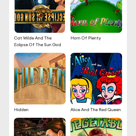
Coils Of Cash
Horn Of Plenty
Hidden
Alice And The Red Queen