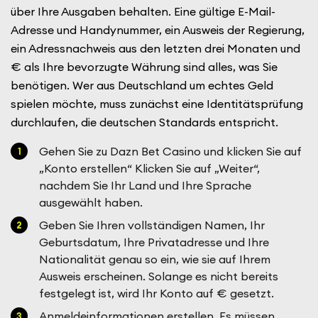
Adresse und Handynummer, ein Ausweis der Regierung,
ein Adressnachweis aus den letzten drei Monaten und
€ als Ihre bevorzugte Währung sind alles, was Sie
benötigen. Wer aus Deutschland um echtes Geld
spielen möchte, muss zunächst eine Identitätsprüfung
durchlaufen, die deutschen Standards entspricht.
Gehen Sie zu Dazn Bet Casino und klicken Sie auf
„Konto erstellen“ Klicken Sie auf „Weiter“,
nachdem Sie Ihr Land und Ihre Sprache
ausgewählt haben.
Geben Sie Ihren vollständigen Namen, Ihr
Geburtsdatum, Ihre Privatadresse und Ihre
Nationalität genau so ein, wie sie auf Ihrem
Ausweis erscheinen. Solange es nicht bereits
festgelegt ist, wird Ihr Konto auf € gesetzt.
Anmeldeinformationen erstellen. Es müssen
mindestens 8 Zeichen vorhanden sein, mit einer