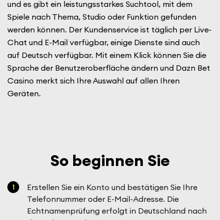
Spiele nach Thema, Studio oder Funktion gefunden
werden können. Der Kundenservice ist täglich per Live-
Chat und E-Mail verfügbar, einige Dienste sind auch
auf Deutsch verfügbar. Mit einem Klick können Sie die
Sprache der Benutzeroberfläche ändern und Dazn Bet
Casino merkt sich Ihre Auswahl auf allen Ihren
Geräten.
So beginnen Sie
Erstellen Sie ein Konto und bestätigen Sie Ihre
Telefonnummer oder E-Mail-Adresse. Die
Echtnamenprüfung erfolgt in Deutschland nach
deutschem Recht.