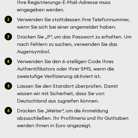
eingegeben werden.
Verwenden Sie stattdessen Ihre Telefonnummer,
wenn Sie sich bei einer angemeldet haben.
Drücken Sie „P“, um das Passwort zu erhalten. Um
nach Fehlern zu suchen, verwenden Sie das
Augensymbol.
Verwenden Sie den 6-stelligen Code Ihres
Authentifikators oder Ihrer SMS, wenn die
zweistufige Verifizierung aktiviert ist.
Lassen Sie den Standort überprüfen. Damit
wissen wir mit Sicherheit, dass Sie von
Deutschland aus zugreifen können.
Drücken Sie „Weiter“, um die Anmeldung
abzuschließen. Ihr Profilmenü und Ihr Guthaben
werden Ihnen in Euro angezeigt.