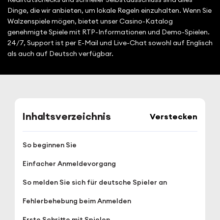
Dinge, die wir anbieten, um lokale Regeln einzuhalten. Wenn Sie
Walzenspiele mögen, bietet unser Casino-Katalog
genehmigte Spiele mit RTP-Informationen und Demo-Spielen.
24/7, Support ist per E-Mail und Live-Chat sowohl auf Englisch
als auch auf Deutsch verfügbar.
Inhaltsverzeichnis
Verstecken
So beginnen Sie
Einfacher Anmeldevorgang
So melden Sie sich für deutsche Spieler an
Fehlerbehebung beim Anmelden
Erste Schritte mit Spielen