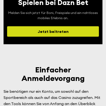
Melden Sie sich jetzt für Boni, Freispiele und ein nahtloses
mobiles Erlebnis an.
Jetzt beitreten
Einfacher
Anmeldevorgang
Sie benötigen nur ein Konto, um sowohl auf den
Sportbereich als auch auf das Casino zuzugreifen. Mit
den Tools können Sie von Anfang an den Überblick
über Ihre Ausgaben behalten. Eine gültige E-Mail-