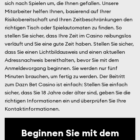
Mitarbeiter helfen Ihnen, basierend auf Ihrer
Risikobereitschaft und Ihren Zeitbeschränkungen den
richtigen Tisch oder Spielautomaten zu finden. So
stellen Sie sicher, dass Ihre Zeit im Casino reibungslos
verläuft und Sie eine gute Zeit haben. Stellen Sie sicher,
dass Sie einen Lichtbildausweis und einen aktuellen
Adressnachweis bereithalten, bevor Sie mit dem
Anmeldevorgang beginnen. Sie werden nur fünf
Minuten brauchen, um fertig zu werden. Der Beitritt
zum Dazn Bet Casino ist einfach: Stellen Sie einfach
sicher, dass Sie 18 Jahre oder älter sind, geben Sie die
richtigen Informationen ein und überprüfen Sie Ihre
Kontaktinformationen.
Beginnen Sie mit dem
Spielen bei Dazn Bet