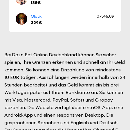
Glock
07:45:09
329€
Bei Dazn Bet Online Deutschland können Sie sicher
spielen, Ihre Grenzen erkennen und schnell an Ihr Geld
kommen. Sie können eine Einzahlung von mindestens
10 EUR tätigen. Auszahlungen werden innerhalb von 24
Stunden bearbeitet und das Geld kommt ein bis drei
Werktage später auf Ihrem Bankkonto an. Sie können
mit Visa, Mastercard, PayPal, Sofort und Giropay
bezahlen. Die Website verfügt über eine iOS-App, eine
Android-App und einen responsiven Desktop. Die
gesprochenen Sprachen sind Englisch und Deutsch.
Der Support ist rund um die Uhr per Live-Chat und E-